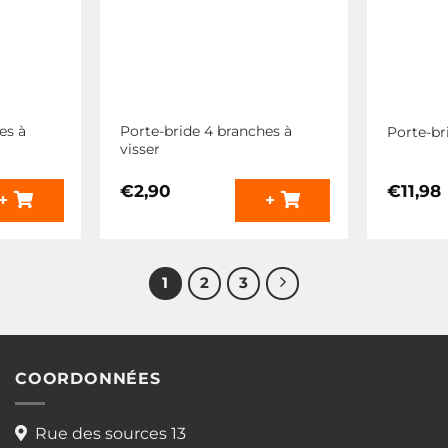
la
page
du
produit
es à
Porte-bride 4 branches à
Porte-br
visser
€
2,90
€
11,98
+
+
1
2
3
COORDONNÉES
Rue des sources 13