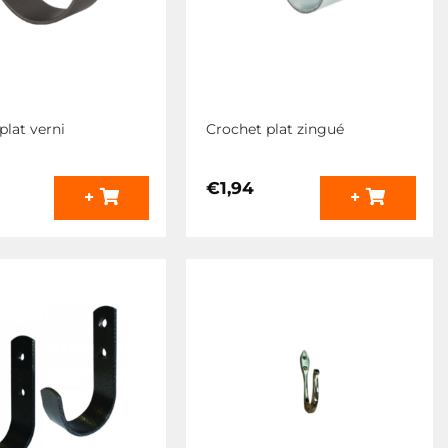
plat verni
Crochet plat zingué
€
1,94
+
+