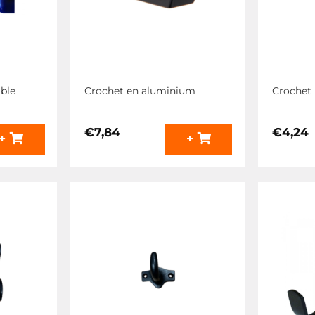
ible
Crochet en aluminium
Crochet 
€
7,84
€
4,24
+
+