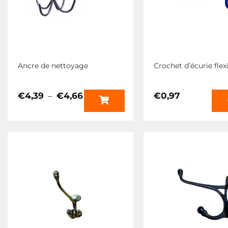
Ancre de nettoyage
Crochet d’écurie flex
Plage
€
4,39
–
€
4,66
€
0,97
de
Ce
prix :
produit
€4,39
a
à
€4,66
plusieurs
variations.
Les
options
peuvent
être
choisies
sur