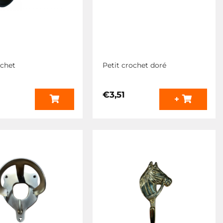
ochet
Petit crochet doré
€
3,51
+
s
s.