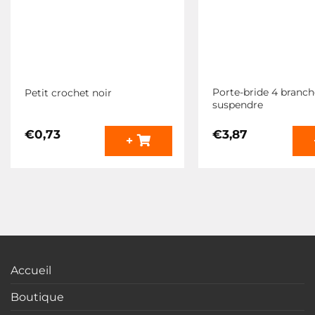
la
la
page
page
du
du
produit
produit
Porte-bride 4 branch
Petit crochet noir
suspendre
€
0,73
€
3,87
+
Accueil
Boutique