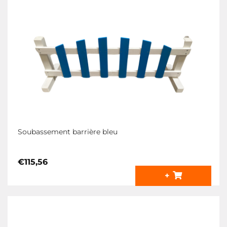
peuvent
être
choisies
sur
la
page
du
produit
Soubassement barrière bleu
€
115,56
+