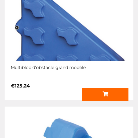
choisies
sur
la
page
du
produit
Multibloc d’obstacle grand modèle
€
125,24
Ce
produit
a
plusieurs
variations.
Les
options
peuvent