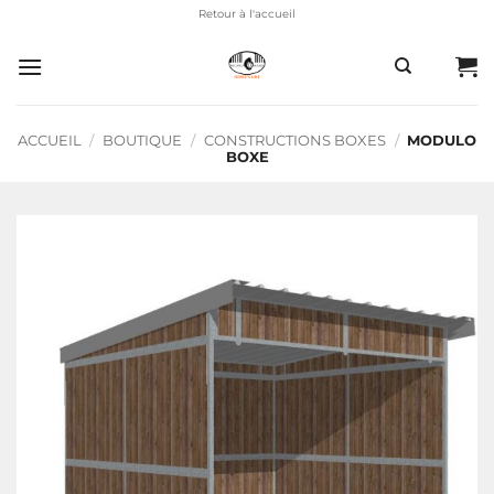
Passer
Retour à l'accueil
au
contenu
ACCUEIL
/
BOUTIQUE
/
CONSTRUCTIONS BOXES
/
MODULO
BOXE