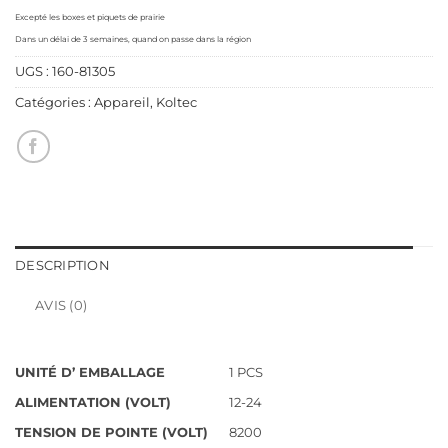
Excepté les boxes et piquets de prairie
Dans un délai de 3 semaines, quand on passe dans la région
UGS :
160-81305
Catégories :
Appareil
,
Koltec
DESCRIPTION
AVIS (0)
UNITÉ D’ EMBALLAGE
1 PCS
ALIMENTATION (VOLT)
12-24
TENSION DE POINTE (VOLT)
8200