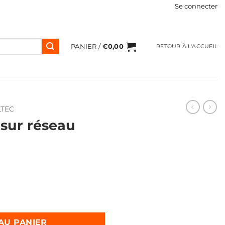
Se connecter
PANIER /
€
0,00
RETOUR À L'ACCUEIL
LTEC
 sur réseau
sur réseau KOLTEC ES10
AU PANIER