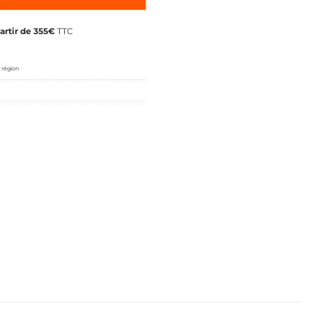
partir de 355€
TTC
 région