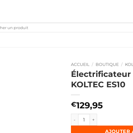
che
ACCUEIL
/
BOUTIQUE
/
KO
Électrificateur
KOLTEC ES10
129,95
€
quantité de Électrificateur 
AJOUTER 