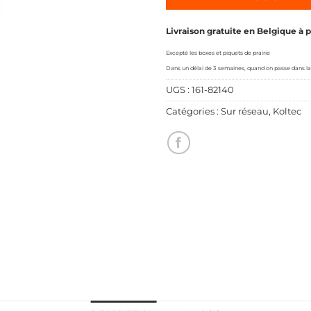
Livraison gratuite en Belgique à 
Excepté les boxes et piquets de prairie
Dans un délai de 3 semaines, quand on passe dans la
UGS :
161-82140
Catégories :
Sur réseau
,
Koltec