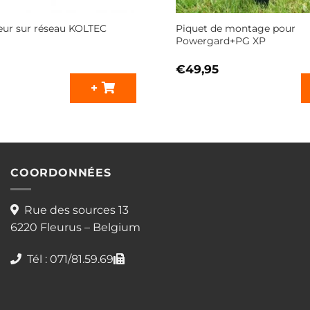
teur sur réseau KOLTEC
Piquet de montage pour
Powergard+PG XP
€
49,95
+
COORDONNÉES
Rue des sources 13
6220 Fleurus – Belgium
Tél : 071/81.59.69