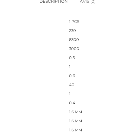
DESCRIPTION
AVIS (0)
1 PCS
230
8300
3000
0.5
1
0.6
40
1
0.4
1,6 MM
1,6 MM
1,6 MM