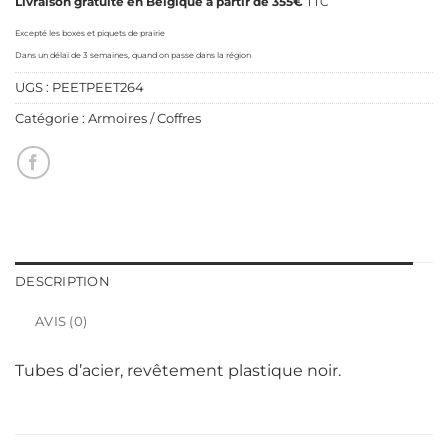
Livraison gratuite en Belgique à partir de 355€
TTC
Excepté les boxes et piquets de prairie
Dans un délai de 3 semaines, quand on passe dans la région
UGS :
PEETPEET264
Catégorie :
Armoires / Coffres
DESCRIPTION
AVIS (0)
Tubes d’acier, revêtement plastique noir.