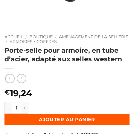
ACCUEIL
/
BOUTIQUE
/
AMÉNAGEMENT DE LA SELLERIE
/
ARMOIRES / COFFRES
Porte-selle pour armoire, en tube
d’acier, adapté aux selles western
19,24
€
quantité de Porte-selle pour armoire, en tube d'acier, ada
AJOUTER AU PANIER