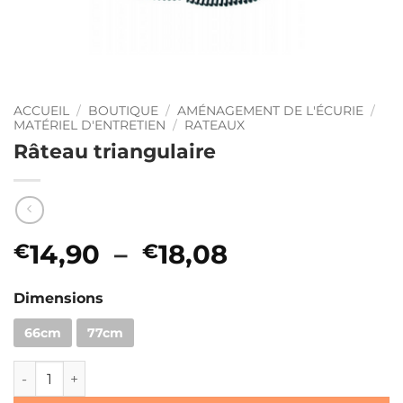
ACCUEIL
/
BOUTIQUE
/
AMÉNAGEMENT DE L'ÉCURIE
/
MATÉRIEL D'ENTRETIEN
/
RATEAUX
Râteau triangulaire
Plage
14,90
–
18,08
€
€
de
prix :
Dimensions
€14,90
66cm
77cm
à
quantité de Râteau triangulaire
€18,08