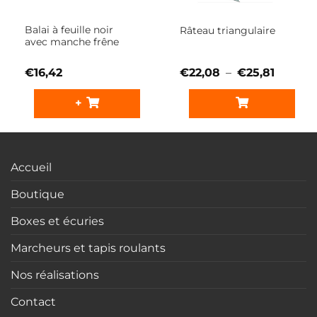
Balai à feuille noir
Râteau triangulaire
avec manche frêne
Plage
€
16,42
€
22,08
–
€
25,81
de
Ce
prix :
produit
+
€22,08
a
à
€25,81
plusieurs
variations.
Les
Accueil
options
peuvent
Boutique
être
choisies
Boxes et écuries
sur
Marcheurs et tapis roulants
la
page
Nos réalisations
du
produit
Contact