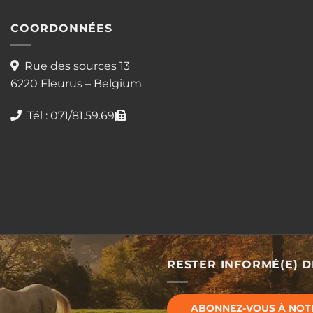
COORDONNÉES
Rue des sources 13
6220 Fleurus – Belgium
Tél : 071/81.59.69
RESTER INFORMÉ(E) 
ABONNEZ-VOUS À NOT