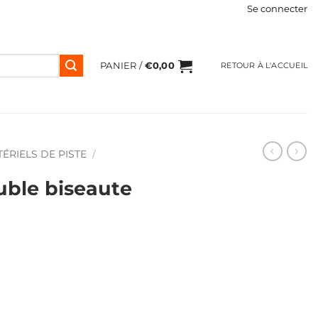
Se connecter
PANIER /
€
0,00
RETOUR À L'ACCUEIL
ÉRIELS DE PISTE
/
uble biseaute
ble biseaute