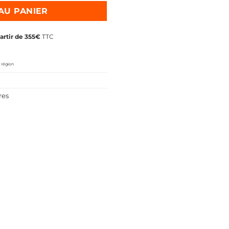
AU PANIER
partir de 355€
TTC
 région
res