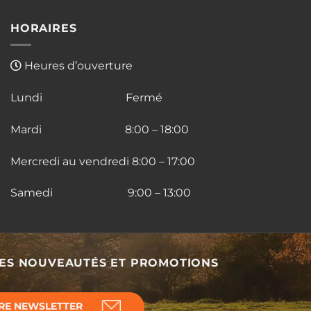
variations.
HORAIRES
Les
options
peuvent
Heures d’ouverture
être
choisies
Lundi Fermé
sur
la
Mardi 8:00 – 18:00
page
du
Mercredi au vendredi 8:00 – 17:00
produit
Samedi 9:00 – 13:00
DES NOUVEAUTÉS ET PROMOTIONS
RE NEWSLETTER