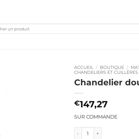
che
ACCUEIL
/
BOUTIQUE
/
MAT
CHANDELIERS ET CUILLÈRES
Chandelier do
147,27
€
SUR COMMANDE
quantité de Chandelier dou