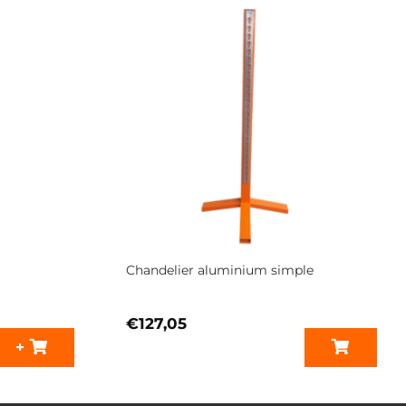
Chandelier aluminium simple
€
127,05
Ce
+
produit
a
plusieurs