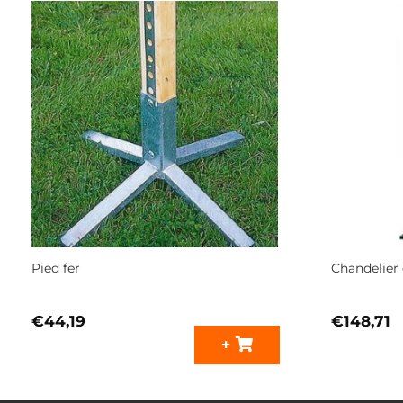
Pied fer
Chandelier 
€
44,19
€
148,71
+