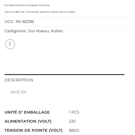
Excepté les boxes et piquets de prairie
Dans un délai de 3 semaines, quand on passe dans la région
UGS :
161-82296
Catégories :
Sur réseau
,
Koltec
DESCRIPTION
AVIS (0)
UNITÉ D’ EMBALLAGE
1 PCS
ALIMENTATION (VOLT)
230
TENSION DE POINTE (VOLT)
8800