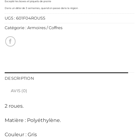
Excepté les boxes et piquets de prairie
Dans un délai de 3 semaines, quand on passe dans la région
UGS :
601F04ROUSS
Catégorie :
Armoires / Coffres
DESCRIPTION
AVIS (0)
2 roues.
Matière : Polyéthylène.
Couleur : Gris